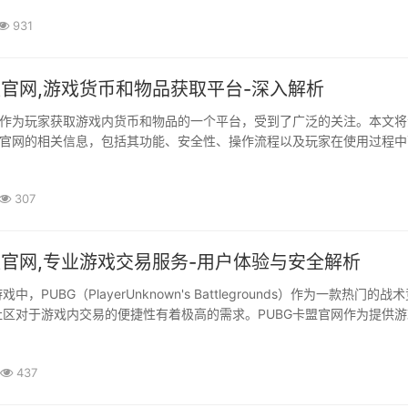
931
盟官网,游戏货币和物品获取平台-深入解析
网作为玩家获取游戏内货币和物品的一个平台，受到了广泛的关注。本文将
盟官网的相关信息，包括其功能、安全性、操作流程以及玩家在使用过程中
解决方案。
307
盟官网,专业游戏交易服务-用户体验与安全解析
，PUBG（PlayerUnknown's Battlegrounds）作为一款热门的战
区对于游戏内交易的便捷性有着极高的需求。PUBG卡盟官网作为提供游
，为广大玩家提供了方便快捷的交易渠道。本文将深入探讨PUBG卡盟官
437