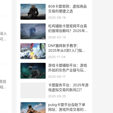
808卡盟官网：虚拟商品
交易的便捷之选
2025-08-18
吃鸡辅助卡盟官网平台真
的值得信赖吗？2025年全
深入
面解析
2026-02-14
可能
DNF搬砖新手教学：
2025年从0到1入门指
南，避开90%坑，收益提
2025-11-04
升50%
游戏卡盟辅助平台：游戏
外挂的灰色产业链与玩家
困境
2025-09-17
术竞技
卡盟服务平台：2025年游
戏内
戏虚拟交易的新风口？
网的
2025-09-25
pubg卡盟平台自助下单
网站：游戏外挂交易的新