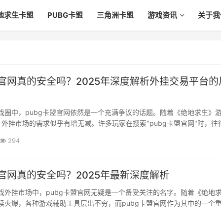
地求生卡盟
PUBG卡盟
三角洲卡盟
游戏资讯
关于我
盟官网真的安全吗？2025年深度解析外挂交易平台的
游戏圈中，pubg卡盟官网依然是一个充满争议的话题。随着《绝地求生》
外挂市场的需求似乎有增无减。许多玩家在搜索"pubg卡盟官网"时，往
所吸引，却忽视了背后巨大的安全风险。pubg卡盟官网作为一个外挂交
294
盟官网真的安全吗？2025年最新深度解析
游戏外挂市场中，pubg卡盟官网无疑是一个备受关注的名字。随着《绝地
戏持续火爆，各种游戏辅助工具层出不穷，而pubg卡盟官网作为其中的一个
玩家的目光。但问题是，这个所谓的"官方"平台究竟是否如其宣传的那样安