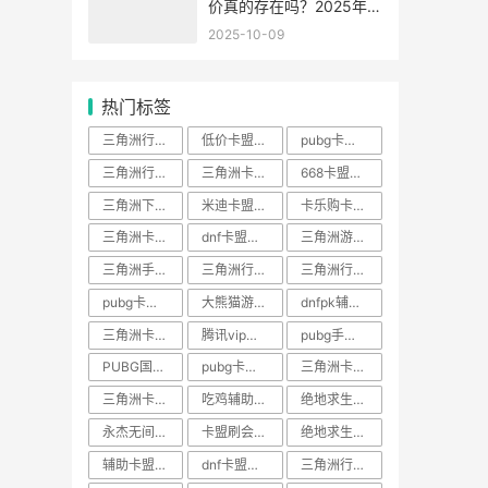
价真的存在吗？2025年行
业深度解析
2025-10-09
热门标签
三角洲行动游戏攻略大全合集
低价卡盟绝地求生卡盟
pubg卡盟平台官网
三角洲行动卡盟低价
三角洲卡盟精选平台
668卡盟官网
三角洲下载中文版下载手机版测
米迪卡盟官网平台
卡乐购卡盟平台官网
三角洲卡盟网站
dnf卡盟辅助搬砖下载哪一个
三角洲游戏什么时候出的?
三角洲手游透视辅助器
三角洲行动游戏
三角洲行动卡盟怎么加入
pubg卡盟官网入口
大熊猫游戏平台
dnfpk辅助网
三角洲卡盟游戏辅助平台官网
腾讯vip卡盟
pubg手游辅助提卡网
PUBG国际服卡盟官网
pubg卡盟平台
三角洲卡盟平台
三角洲卡盟辅助发卡网
吃鸡辅助卡盟官网平台
绝地求生辅助提卡网
永杰无间激活码
卡盟刷会员原理
绝地求生卡盟24小时自动发卡平台
辅助卡盟官网
dnf卡盟游戏辅助
三角洲行动卡盟网站