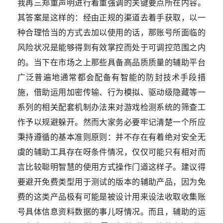
我再三郑重声明进行着重强调的关键要点所在内容。
其答案是这样的：经由正规的渠道去着手获取，以一
种合理恰当的方式去加以使用的话，那账号所面临的
风险状况是能够得到有效掌控而处于可调控范围之内
的。当下在市场之上那些具备高品质质量的辅助平台
广泛普遍地通常都会配备有智能的防封技术手段措
施，借助运用加密传输、行为模拟、驱动级隐藏等一
系列的相关配套机制办法来对游戏检测系统的筛查工
作予以规避躲开。然而大家务必要牢记清楚一个所应
秉持遵循的基本准则原则：并不存在有着绝对安全无
虞的辅助工具存在呀条件情况，仅仅可能只有相对而
言比较聪明智慧的使用方式操作门道这样子。建议得
要避开免费类型用于测试的版本的辅助产品，因为免
费的这类产品极有可能是被设计用来设法收取收集账
号具体信息资料数据的事儿呀情况。而且，辅助的运