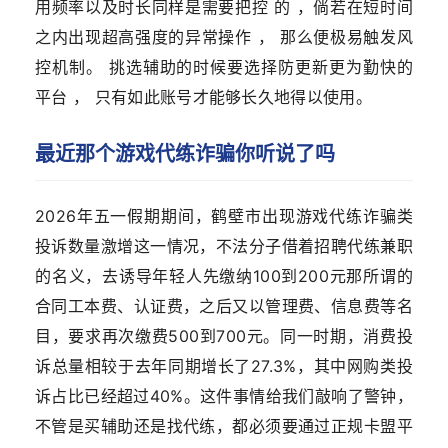
用频率以及时长同样是需要把控 的 ，倘若在短时间
之内出现超高强度的异常操作 ， 那么便极易触发风
控机制。 挑选辅助的时候要选择防更新更为勤快的
平台 ， 只有如此账号才能够长久地得以使用。
最近那个游戏代练诈骗你听说了吗
2026年五一假期期间，鹤壁市出现游戏代练诈骗类
投诉数量激增这一情况，不法分子借着招聘代练兼职
的名义，去诱导年轻人先缴纳100到200元那所谓的
合同工本费、认证费，之后又以管理费、信息费等名
目，要求再次缴费500到700元。同一时期，消费投
诉总量相较于去年同期增长了27.3%，其中网购类投
诉占比已经超过40%。这件事情给我们敲响了警钟，
不管是买辅助还是找代练，都必须要通过正规卡盟平