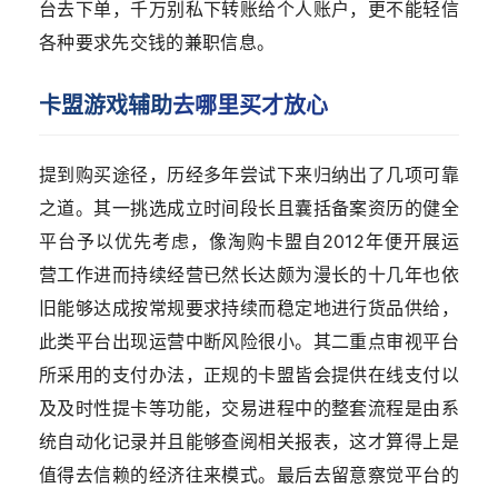
台去下单，千万别私下转账给个人账户，更不能轻信
各种要求先交钱的兼职信息。
卡盟游戏辅助
去哪里买才放心
提到购买途径，历经多年尝试下来归纳出了几项可靠
之道。其一挑选成立时间段长且囊括备案资历的健全
平台予以优先考虑，像淘购卡盟自2012年便开展运
营工作进而持续经营已然长达颇为漫长的十几年也依
旧能够达成按常规要求持续而稳定地进行货品供给，
此类平台出现运营中断风险很小。其二重点审视平台
所采用的支付办法，正规的卡盟皆会提供在线支付以
及及时性提卡等功能，交易进程中的整套流程是由系
统自动化记录并且能够查阅相关报表，这才算得上是
值得去信赖的经济往来模式。最后去留意察觉平台的